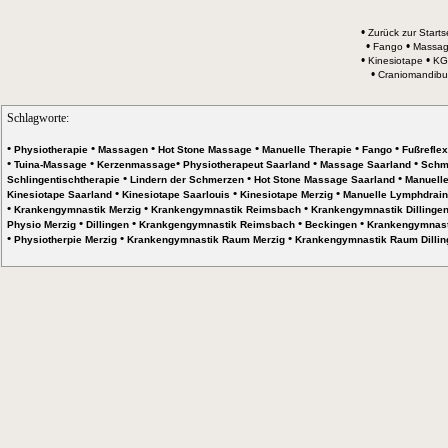
•
Zurück zur Starts
•
•
Fango
Massa
•
•
Kinesiotape
KG
•
Craniomandibul
Schlagworte:
•
•
•
•
•
•
Physiotherapie
Massagen
Hot Stone Massage
Manuelle Therapie
Fango
Fußrefle
•
•
•
•
•
Tuina-Massage
Kerzenmassage
Physiotherapeut Saarland
Massage Saarland
Schm
•
•
•
Schlingentischtherapie
Lindern der Schmerzen
Hot Stone Massage Saarland
Manuelle
•
•
•
Kinesiotape Saarland
Kinesiotape Saarlouis
Kinesiotape Merzig
Manuelle Lymphdrain
•
•
•
Krankengymnastik Merzig
Krankengymnastik Reimsbach
Krankengymnastik Dillinge
•
•
•
•
Physio Merzig
Dillingen
Krankgengymnastik Reimsbach
Beckingen
Krankengymnast
•
•
•
Physiotherpie Merzig
Krankengymnastik Raum Merzig
Krankengymnastik Raum Dillin