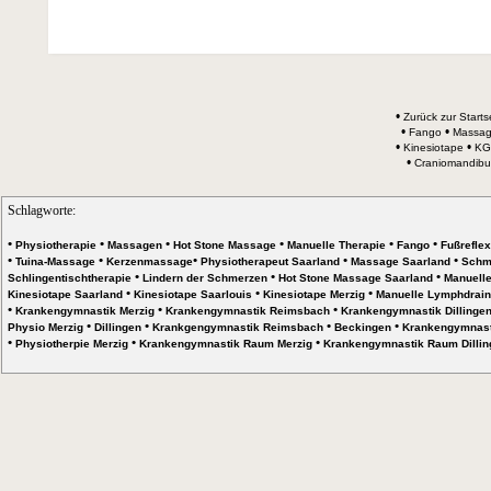
•
Zurück zur Starts
•
•
Fango
Massa
•
•
Kinesiotape
KG
•
Craniomandibul
Schlagworte:
•
•
•
•
•
•
Physiotherapie
Massagen
Hot Stone Massage
Manuelle Therapie
Fango
Fußrefle
•
•
•
•
•
Tuina-Massage
Kerzenmassage
Physiotherapeut Saarland
Massage Saarland
Schm
•
•
•
Schlingentischtherapie
Lindern der Schmerzen
Hot Stone Massage Saarland
Manuelle
•
•
•
Kinesiotape Saarland
Kinesiotape Saarlouis
Kinesiotape Merzig
Manuelle Lymphdrain
•
•
•
Krankengymnastik Merzig
Krankengymnastik Reimsbach
Krankengymnastik Dillinge
•
•
•
•
Physio Merzig
Dillingen
Krankgengymnastik Reimsbach
Beckingen
Krankengymnast
•
•
•
Physiotherpie Merzig
Krankengymnastik Raum Merzig
Krankengymnastik Raum Dillin